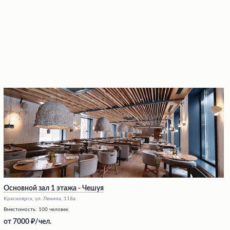
Основной зал 1 этажа - Чешуя
Красноярск, ул. Ленина, 118а
Вместимость:
100 человек
от
7000
/чел.