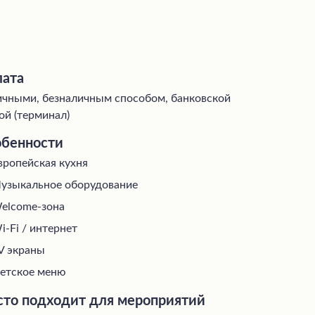
ата
чными, безналичным способом, банковской
ой (терминал)
бенности
вропейская кухня
узыкальное оборудование
elcome-зона
i-Fi / интернет
V экраны
етское меню
то подходит для мероприятий