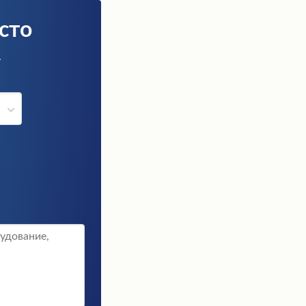
сто
.