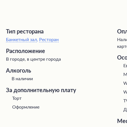
Тип ресторана
Опл
Банкетный зал
,
Ресторан
Нали
карт
Расположение
Осо
В городе, в центре города
Е
Алкоголь
М
В наличии
W
За дополнительную плату
W
Торт
T
Оформление
Д
Мес