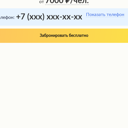
7000
/чел.
от
Показать телефон
+7 (xxx) xxx-xx-xx
елефон:
Забронировать бесплатно