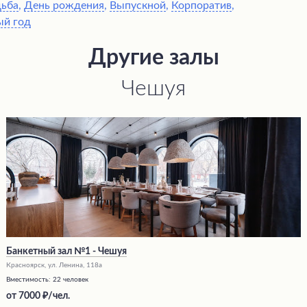
дьба
,
День рождения
,
Выпускной
,
Корпоратив
,
ый год
Другие залы
Чешуя
Банкетный зал №1 - Чешуя
Красноярск, ул. Ленина, 118а
Вместимость:
22 человек
от
7000
/чел.