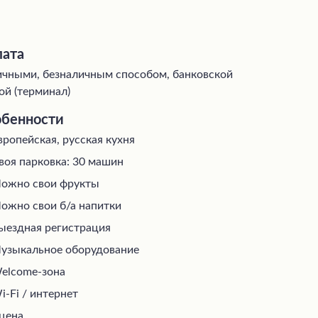
ата
чными, безналичным способом, банковской
ой (терминал)
бенности
вропейская, русская кухня
воя парковка: 30 машин
ожно свои фрукты
ожно свои б/а напитки
ыездная регистрация
узыкальное оборудование
elcome-зона
i-Fi / интернет
цена