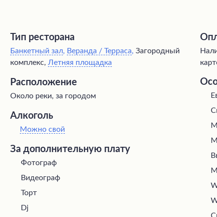
Тип ресторана
Опл
Банкетный зал
,
Веранда / Терраса
,
Загородный
Нали
комплекс,
Летняя площадка
карт
Осо
Расположение
Е
Около реки, за городом
С
Алкоголь
М
Можно свой
М
За дополнительную плату
В
Фотограф
М
Видеограф
W
Торт
W
Dj
С