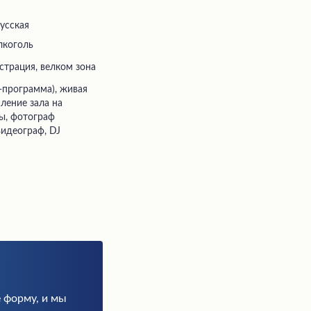
русская
лкоголь
истрация, велком зона
ление зала на
ды, фотограф
видеограф, DJ
 форму, и мы