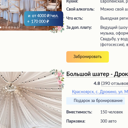
Кухня:
Европейская, 
Свой алкоголь:
Можно свой а
и
от
4000
/чел.
Что есть:
выездная рег
+
170 000
За доп. плату:
ведущий (шоу-программа), живая
музыка, оформ
Свадьбу, у во
(фотосессия), 
Забронировать
Большой шатер - Дрок
(
390 отзыво
4.8
Красноярск, с. Дрокино, ул. 
Подарок за бронирование
Вместимость:
150 человек
Парковка:
300 авто