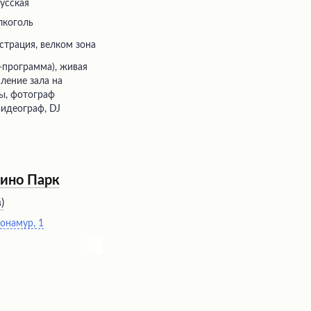
русская
лкоголь
истрация, велком зона
ление зала на
ды, фотограф
видеограф, DJ
ино Парк
в
)
Монамур, 1