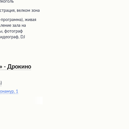
лкоголь
истрация, велком зона
ление зала на
ды, фотограф
видеограф, DJ
» - Дрокино
в
)
Монамур, 1