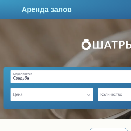
Аренда залов
Красноярск
💍ШАТР
Мероприятие
Свадьба
Цена
Количество
Колл-центр
+7 (963) 257-56-06
Подберите мне зал