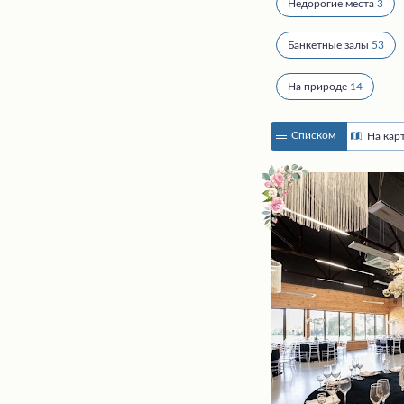
Недорогие места
3
Банкетные залы
53
На природе
14
Списком
На кар