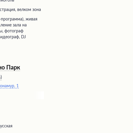
лкоголь
истрация, велком зона
ление зала на
ды, фотограф
видеограф, DJ
но Парк
в
)
Монамур, 1
русская