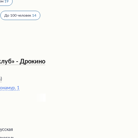
ем
19
До 100 человек
14
клуб» - Дрокино
в
)
Монамур, 1
русская