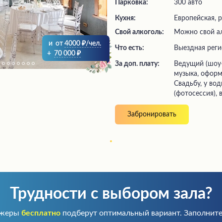
Парковка:
300 авто
Кухня:
Европейская, 
Свой алкоголь:
Можно свой а
и
от
4000
/чел.
Что есть:
выездная рег
+
70 000
За доп. плату:
ведущий (шоу-программа), живая
музыка, оформ
Свадьбу, у во
(фотосессия), 
Забронировать
Трудности с выбором зала?
джеры
бесплатно
подберут оптимальный вариант. Заполните