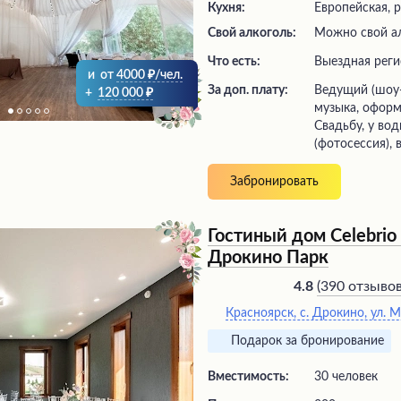
Кухня:
Европейская, 
Свой алкоголь:
Можно свой а
Что есть:
выездная рег
и
от
4000
/чел.
За доп. плату:
ведущий (шоу-программа), живая
+
120 000
музыка, оформ
Свадьбу, у во
(фотосессия), 
Забронировать
Гостиный дом Celebrio
Дрокино Парк
(
390 отзыво
4.8
Красноярск, с. Дрокино, ул. 
Подарок за бронирование
Вместимость:
30 человек