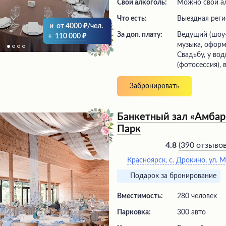
Свой алкоголь:
Можно свой а
Что есть:
выездная рег
и
от
4000
/чел.
За доп. плату:
ведущий (шоу-программа), живая
+
110 000
музыка, оформ
Свадьбу, у во
(фотосессия), 
Забронировать
Банкетный зал «Амбар
Парк
(
390 отзыво
4.8
Красноярск, с. Дрокино, ул. 
Подарок за бронирование
Вместимость:
280 человек
Парковка:
300 авто