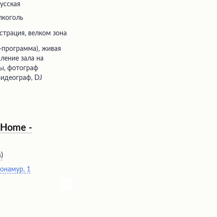
русская
лкоголь
истрация, велком зона
ление зала на
ды, фотограф
видеограф, DJ
 Home -
в
)
Монамур, 1