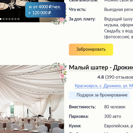
Свой алкоголь:
Можно свой а
и
от
4000
/чел.
Что есть:
выездная рег
+
120 000
За доп. плату:
ведущий (шоу-программа), живая
музыка, оформ
Свадьбу, у во
(фотосессия), 
Забронировать
Малый шатер - Дроки
(
390 отзыво
4.8
Красноярск, с. Дрокино, ул. 
Подарок за бронирование
Вместимость:
80 человек
Парковка:
300 авто
Кухня:
Европейская, 