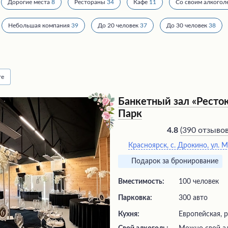
Дорогие места
8
Рестораны
34
Кафе
11
Со своим алкогол
Небольшая компания
39
До 20 человек
37
До 30 человек
38
те
Банкетный зал «Ресто
Парк
(
390 отзыво
4.8
Красноярск, с. Дрокино, ул. 
Подарок за бронирование
Вместимость:
100 человек
Парковка:
300 авто
Кухня:
Европейская, 