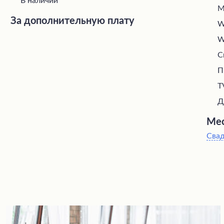
В наличии
М
За дополнительную плату
W
W
С
П
T
Д
Мес
Сва