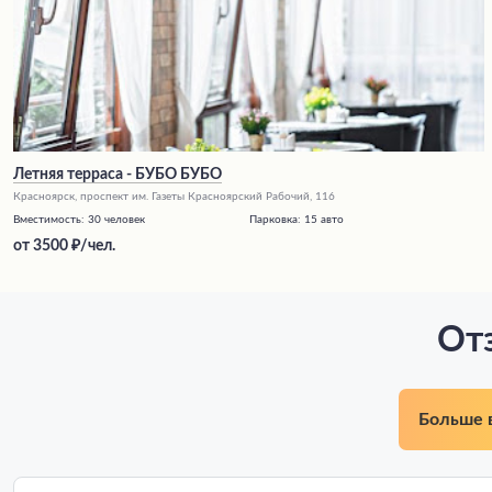
Летняя терраса - БУБО БУБО
Красноярск, проспект им. Газеты Красноярский Рабочий, 116
Вместимость:
30 человек
Парковка:
15 авто
от
3500
/чел.
От
Больше 