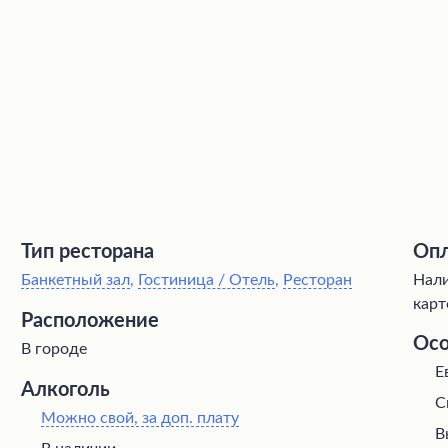
Тип ресторана
Опл
Банкетный зал
,
Гостиница / Отель
,
Ресторан
Нали
карт
Расположение
Осо
В городе
Е
Алкоголь
С
Можно свой, за доп. плату
В