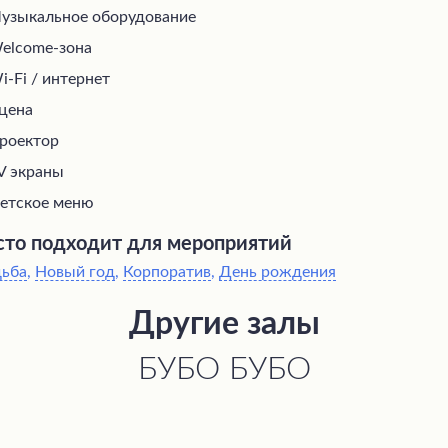
узыкальное оборудование
elcome-зона
i-Fi / интернет
цена
роектор
V экраны
етское меню
то подходит для мероприятий
дьба
,
Новый год
,
Корпоратив
,
День рождения
Другие залы
БУБО БУБО