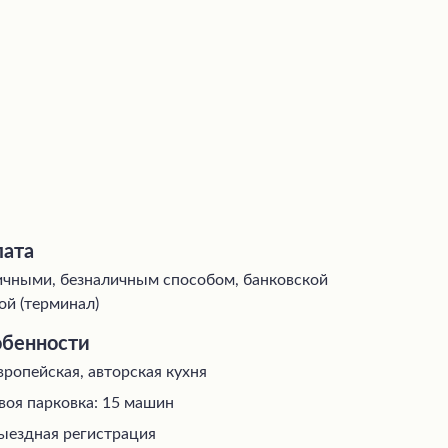
ата
чными, безналичным способом, банковской
ой (терминал)
бенности
вропейская, авторская кухня
воя парковка: 15 машин
ыездная регистрация