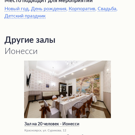
Место подходит для мероприятий
Новый год
,
День рождения
,
Корпоратив
,
Свадьба
,
Детский праздник
Другие залы
Ионесси
Зал на 20 человек - Ионесси
Красноярск, ул. Сурикова, 12