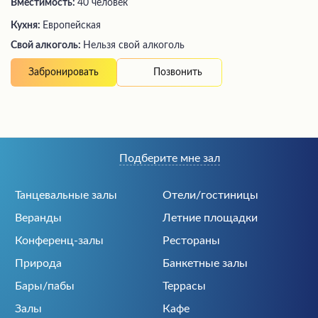
Вместимость:
40 человек
Кухня:
Европейская
Свой алкоголь:
Нельзя свой алкоголь
Позвонить
Забронировать
Подберите мне зал
Танцевальные залы
Отели/гостиницы
Веранды
Летние площадки
Конференц-залы
Рестораны
Природа
Банкетные залы
Бары/пабы
Террасы
Залы
Кафе