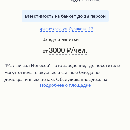
(
51 отзыв
)
4.6
Вместимость на банкет до 18 персон
Красноярск, ул. Сурикова, 12
За еду и напитки
3000
/чел.
от
"Малый зал Ионесси" - это заведение, где посетители
могут отведать вкусные и сытные блюда по
демократичным ценам. Обслуживание здесь на
Подробнее о площадке
высоком уровне благодаря профессиональному и
приветливому персоналу. Зал идеально подходит для
проведения торжественных мероприятий, таких как
свадьбы, где гости останутся довольны великолепным
обслуживанием и возможностью упаковать остатки
угощений с собой. Посетители высоко оценивают
качество блюд, сервис и доступные цены, что делает