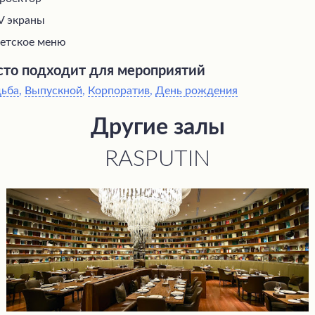
V экраны
етское меню
то подходит для мероприятий
дьба
,
Выпускной
,
Корпоратив
,
День рождения
Другие залы
RASPUTIN