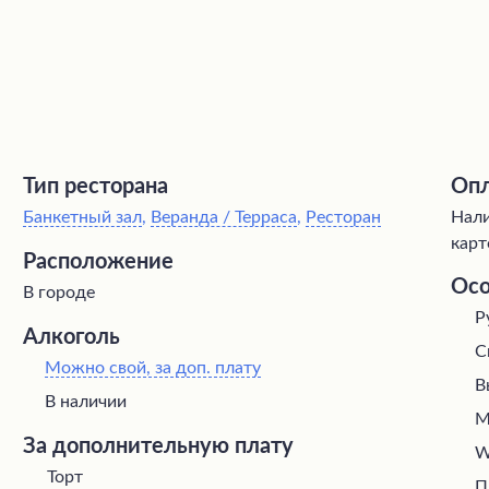
Тип ресторана
Опл
Банкетный зал
,
Веранда / Терраса
,
Ресторан
Нали
карт
Расположение
Осо
В городе
Р
Алкоголь
С
Можно свой, за доп. плату
В
В наличии
М
За дополнительную плату
W
Торт
П