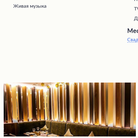
Живая музыка
T
Д
Мес
Сва