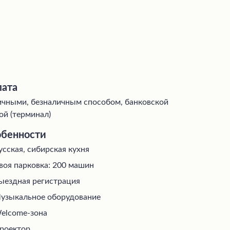
ата
чными, безналичным способом, банковской
ой (терминал)
бенности
усская, сибирская кухня
воя парковка: 200 машин
ыездная регистрация
узыкальное оборудование
elcome-зона
роектор